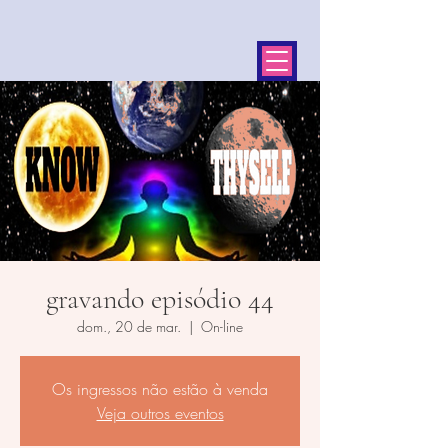
gravando episódio 44
dom., 20 de mar.
  |  
On-line
Os ingressos não estão à venda
Veja outros eventos