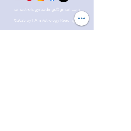
iamastrologyreadings@gmail.com
©2025 by I Am Astrology Readings.